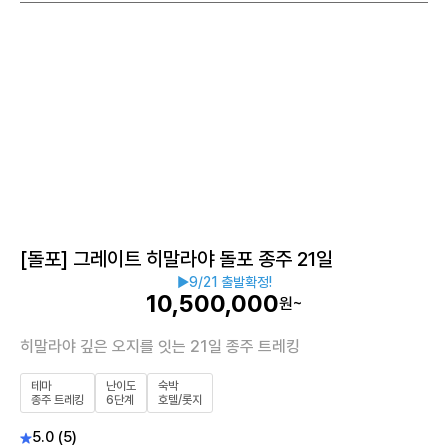
[돌포] 그레이트 히말라야 돌포 종주 21일
▶
9/21 출발확정!
10,500,000
원~
히말라야 깊은 오지를 잇는 21일 종주 트레킹
테마
난이도
숙박
종주 트레킹
6단계
호텔/롯지
5.0 (5)