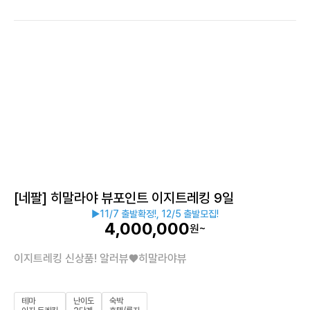
이지트레킹
[네팔] 히말라야 뷰포인트 이지트레킹 9일
▶
11/7 출발확정!, 12/5 출발모집!
4,000,000
원~
이지트레킹 신상품! 알러뷰♥히말라야뷰
테마
난이도
숙박