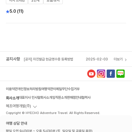
이지 트레킹
2단계
호텔/롯지
5.0 (11)
[공지] 자진발급 현금영수증 등록방법
2025-02-03
[혜초 VIP 멤버십] 포인트 소멸 예정 안내
2026-04-14
[공지] 혜초여행사 석채언 대표이사, 서울관광대
2025-12-16
상 수상
공지사항
[공지] 자진발급 현금영수증 등록방법
2025-02-03
더보기
[혜초 VIP 멤버십] 포인트 소멸 예정 안내
2026-04-14
이용약관
개인정보처리방침
여행약관
이메일무단수집거부
대표이사 인사말
회사소개
임직원소개
판매점안내
협력사
회사소개
혜초여행개발(주)
Copyright © HYECHO Adventure Travel. All Rights Reserved.
여행 상담 안내
평일 오전 9시30분 ~ 오후 5시30분 (토, 일요일 및 공휴일 휴무)