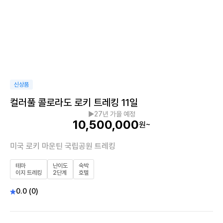
신상품
컬러풀 콜로라도 로키 트레킹 11일
▶27년 가을 예정
10,500,000
원~
미국 로키 마운틴 국립공원 트레킹
테마
난이도
숙박
이지 트레킹
2단계
호텔
0.0 (0)