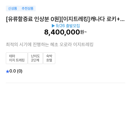
신상품
추천상품
[유류할증료 인상분 0원][이지트레킹]캐나다 로키+옐
▶ 9/26 출발모집
로나이프 오로라 9일
8,400,000
원~
최적의 시기에 진행하는 혜초 오로라 이지트레킹
테마
난이도
숙박
이지 트레킹
2단계
호텔
0.0 (0)