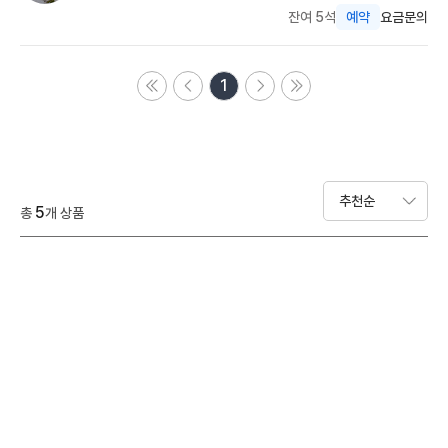
잔여 5석
예약
요금문의
1
5
총
개 상품
이지트레킹