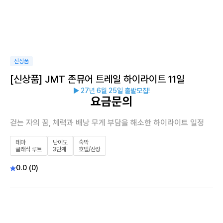
신상품
[신상품] JMT 존뮤어 트레일 하이라이트 11일
▶ 27년 6월 25일 출발모집!
요금문의
걷는 자의 꿈, 체력과 배낭 무게 부담을 해소한 하이라이트 일정
테마
난이도
숙박
클래식 루트
3단계
호텔/산장
0.0 (0)
이지트레킹