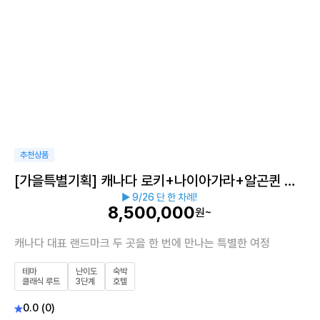
추천상품
[가을특별기획] 캐나다 로키+나이아가라+알곤퀸 트
▶ 9/26 단 한 차례!
레킹 10일
8,500,000
원~
캐나다 대표 랜드마크 두 곳을 한 번에 만나는 특별한 여정
테마
난이도
숙박
클래식 루트
3단계
호텔
0.0 (0)