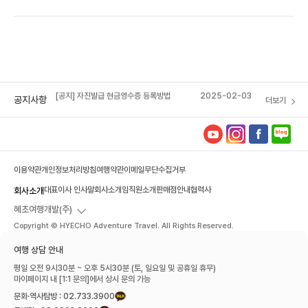
[공지] 자진발급 현금영수증 등록방법
2025-02-03
[혜초 VIP 멤버십] 포인트 소멸 예정 안내
2026-04-14
[공지] 혜초여행사 석채언 대표이사, 서울관광대
2025-12-16
상 수상
[공지] 자진발급 현금영수증 등록방법
2025-02-03
공지사항
더보기
[혜초 VIP 멤버십] 포인트 소멸 예정 안내
2026-04-14
이용약관
개인정보처리방침
여행약관
이메일무단수집거부
대표이사 인사말
회사소개
임직원소개
판매점안내
협력사
회사소개
혜초여행개발(주)
Copyright © HYECHO Adventure Travel. All Rights Reserved.
여행 상담 안내
평일 오전 9시30분 ~ 오후 5시30분 (토, 일요일 및 공휴일 휴무)
마이페이지 내 [1:1 문의]에서 상시 문의 가능
문화·역사탐방 : 02.733.3900