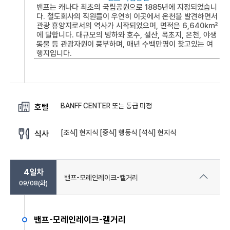
밴프는 캐나다 최초의 국립공원으로 1885년에 지정되었습니
다. 철도회사의 직원들이 우연히 이곳에서 온천을 발견하면서
관광 휴양지로서의 역사가 시작되었으며, 면적은 6,640㎢
에 달합니다. 대규모의 빙하와 호수, 설산, 목초지, 온천, 야생
동물 등 관광자원이 풍부하며, 매년 수백만명이 찾고있는 여
행지입니다.
BANFF CENTER 또는 동급 미정
호텔
[조식] 현지식 [중식] 행동식 [석식] 현지식
식사
4일차
밴프-모레인레이크-캘거리
09/08(화)
밴프-모레인레이크-캘거리