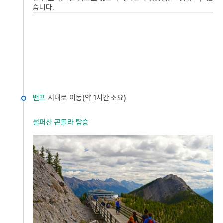
습니다.
밴프
시내로 이동(약 1시간 소요)
설퍼산 곤돌라 탑승