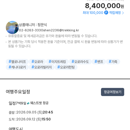
8,400,000
원
최대 100,000
적립예정
상품매니저 : 정문식
02-6263-3330
shen2236@trekking.kr
유류할증료 및 제세공과금은 유가와 환율에 따라 변동될 수 있습니다.
본 상품가는 기획 당시 적용한 환율 기준이며, 잔금 결제 시 환율 변동에 따라 상품가가 변
동될 수 있습니다.
#
#
#
#
#
#
옐로나이프
오로라
이지트레킹
오로라수도
밴프
가족
#
#
#
캐나다로키
오로라빌리지
오로라헌팅
여행주요일정
항공여정보기
일정
웨스트젯 항공
7박9일
2026.09.05 (토)
20:45
출발 :
2026.09.12 (토)
15:50
도착 :
여행도시