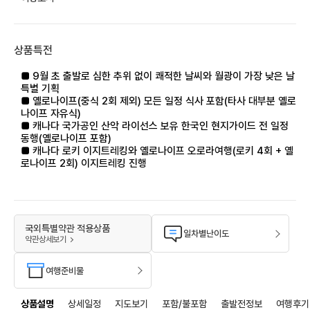
상품특전
■ 9월 초 출발로 심한 추위 없이 쾌적한 날씨와 월광이 가장 낮은 날
특별 기획
■ 옐로나이프(중식 2회 제외) 모든 일정 식사 포함(타사 대부분 옐로
나이프 자유식)
■ 캐나다 국가공인 산악 라이선스 보유 한국인 현지가이드 전 일정
동행(옐로나이프 포함)
■ 캐나다 로키 이지트레킹와 옐로나이프 오로라여행(로키 4회 + 옐
로나이프 2회) 이지트레킹 진행
국외특별약관 적용상품
일차별난이도
약관상세보기
여행준비물
상품설명
상세일정
지도보기
포함/불포함
출발전정보
여행후기