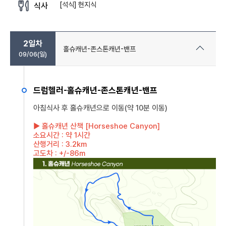
[석식] 현지식
식사
2일차
홀슈캐년-존스톤캐년-밴프
09/06(일)
드럼헬러-홀슈캐년-존스톤캐년-밴프
아침식사 후 홀슈캐년으로 이동(약 10분 이동)
▶ 홀슈캐년 산책 [Horseshoe Canyon]
소요시간 : 약 1시간
산행거리 : 3.2km
고도차 : +/-86m