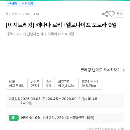
신상품
추천상품
문의
행사번호 202609-414
[이지트레킹] 캐나다 로키+옐로나이프 오로라 9일
최적의 시기에 진행하는 혜초 오로라 이지트레킹
트레킹 난이도 자세히보기
테마
난이도
숙박
최고고도
평균걷는거리
이지 트레킹
2단계
호텔
약 2,443m
약 5.7km
여행일정
2026.09.05 (토) 20:45 ~ 2026.09.13 (일) 18:45
7박 9일
대기
예약가능 : 0명
현재예약 : 25명 (최소출발인원 : 10명)
(성인 1인 / 유류할증료 포함)