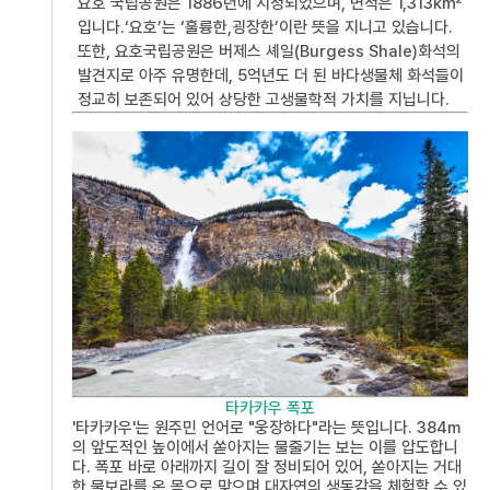
요호 국립공원은 1886년에 지정되었으며, 면적은 1,313㎢
입니다.‘요호’는 ‘훌륭한,굉장한’이란 뜻을 지니고 있습니다.
또한, 요호국립공원은 버제스 셰일(Burgess Shale)화석의
발견지로 아주 유명한데, 5억년도 더 된 바다생물체 화석들이
정교히 보존되어 있어 상당한 고생물학적 가치를 지닙니다.
타카카우 폭포
'타카카우'는 원주민 언어로 "웅장하다"라는 뜻입니다. 384m
의 앞도적인 높이에서 쏟아지는 물줄기는 보는 이를 압도합니
다. 폭포 바로 아래까지 길이 잘 정비되어 있어, 쏟아지는 거대
한 물보라를 온 몸으로 맞으며 대자연의 생동감을 체험할 수 있