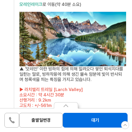
모레인레이크
로 이동(약 40분 소요)
▲ '모레인' 이란 빙하의 힘에 의해 밀려오다 쌓인 퇴석지대를
일컫는 말로, 빙하작용에 의해 생긴 물속 암분에 빛이 반사되
며 청록색을 띄는 특징을 가지고 있습니다.
▶ 라치밸리 트레일 [Larch Valley]
소요시간 : 약 4시간 30분
산행거리 : 9.2km
고도차 : +/-561m
출발일변경
대기
성인
(만 12세이상)
1
8,400,000
원