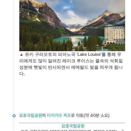
유키 구라모토의 피아노곡 'Lake Louise'를 통해 우
▲
리에게도 많이 알려진 레이크 루이스는 물속의 석회질
성분에 햇빛이 반사되면서 에메랄드 빛을 띄우게 됩니
다.
요호국립공원
의
타카카우 폭포
로 이동(약 40분 소요)
요호국립공원