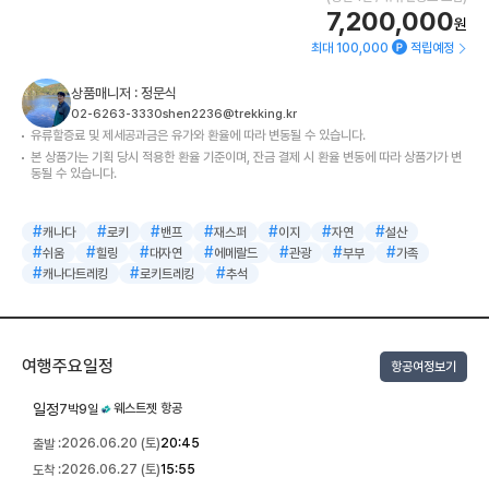
7,200,000
원
최대 100,000
적립예정
상품매니저 : 정문식
02-6263-3330
shen2236@trekking.kr
유류할증료 및 제세공과금은 유가와 환율에 따라 변동될 수 있습니다.
본 상품가는 기획 당시 적용한 환율 기준이며, 잔금 결제 시 환율 변동에 따라 상품가가 변
동될 수 있습니다.
#
#
#
#
#
#
#
캐나다
로키
밴프
재스퍼
이지
자연
설산
#
#
#
#
#
#
#
쉬움
힐링
대자연
에메랄드
관광
부부
가족
#
#
#
캐나다트레킹
로키트레킹
추석
여행주요일정
항공여정보기
일정
웨스트젯 항공
7박9일
2026.06.20 (토)
20:45
출발 :
2026.06.27 (토)
15:55
도착 :