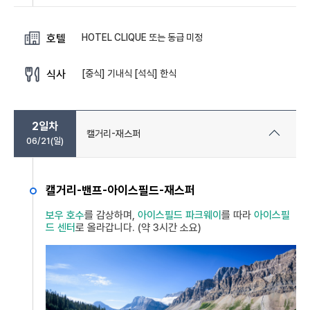
HOTEL CLIQUE 또는 동급 미정
호텔
[중식] 기내식 [석식] 한식
식사
2일차
캘거리-재스퍼
06/21(일)
캘거리-밴프-아이스필드-재스퍼
보우 호수
를 감상하며,
아이스필드 파크웨이
를 따라
아이스필
드 센터
로 올라갑니다. (약 3시간 소요)