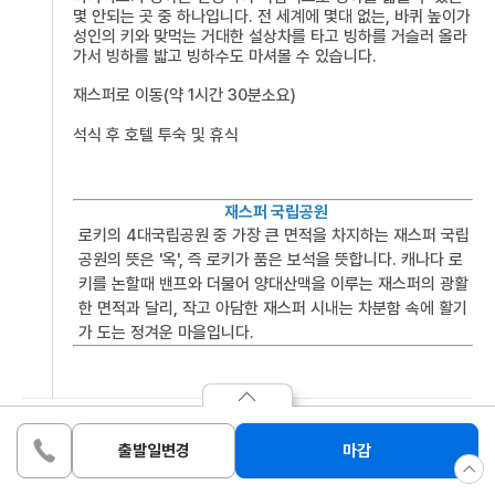
몇 안되는 곳 중 하나입니다. 전 세계에 몇대 없는, 바퀴 높이가
성인의 키와 맞먹는 거대한 설상차를 타고 빙하를 거슬러 올라
가서 빙하를 밟고 빙하수도 마셔볼 수 있습니다.
재스퍼로 이동(
약 1시간 30분소요)
석식 후 호텔 투숙 및 휴식
재스퍼 국립공원
로키의 4대국립공원 중 가장 큰 면적을 차지하는 재스퍼 국립
공원의 뜻은 '옥', 즉 로키가 품은 보석을 뜻합니다. 캐나다 로
키를 논할때 밴프와 더불어 양대산맥을 이루는 재스퍼의 광활
한 면적과 달리, 작고 아담한 재스퍼 시내는 차분함 속에 활기
가 도는 정겨운 마을입니다.
TONQUIN 또는 동급 미정
호텔
출발일변경
마감
성인
(만 12세이상)
1
7,200,000
원