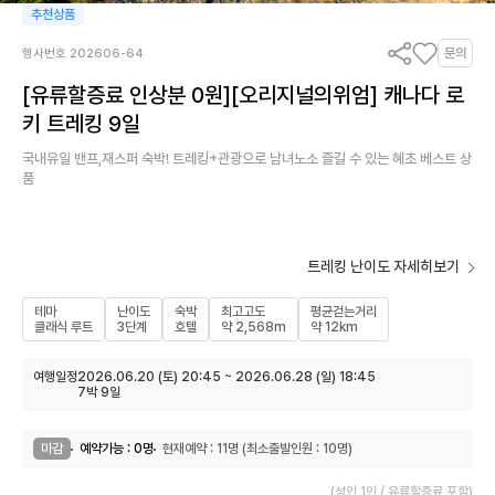
추천상품
문의
행사번호 202606-64
[유류할증료 인상분 0원][오리지널의위엄] 캐나다 로
키 트레킹 9일
국내유일 밴프,재스퍼 숙박! 트레킹+관광으로 남녀노소 즐길 수 있는 혜초 베스트 상
품
트레킹 난이도 자세히보기
테마
난이도
숙박
최고고도
평균걷는거리
클래식 루트
3단계
호텔
약 2,568m
약 12km
여행일정
2026.06.20 (토) 20:45 ~ 2026.06.28 (일) 18:45
7박 9일
마감
예약가능 : 0명
현재예약 : 11명 (최소출발인원 : 10명)
(성인 1인 / 유류할증료 포함)