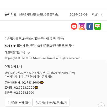
[혜초 VIP 멤버십] 포인트 소멸 예정 안내
2026-04-14
[공지] 혜초여행사 석채언 대표이사, 서울관광대
2025-12-16
상 수상
공지사항
[공지] 자진발급 현금영수증 등록방법
2025-02-03
더보기
[혜초 VIP 멤버십] 포인트 소멸 예정 안내
2026-04-14
이용약관
개인정보처리방침
여행약관
이메일무단수집거부
대표이사 인사말
회사소개
임직원소개
판매점안내
협력사
회사소개
혜초여행개발(주)
Copyright © HYECHO Adventure Travel. All Rights Reserved.
여행 상담 안내
평일 오전 9시30분 ~ 오후 5시30분 (토, 일요일 및 공휴일 휴무)
마이페이지 내 [1:1 문의]에서 상시 문의 가능
문화·역사탐방 : 02.733.3900
트레킹 : 02.6263.2000
항공권 : 02.6263.3900
기업/법인 여행 상담
지역별 전화번호 전체보기