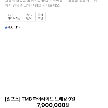
인생의 한번쯤 꿈꿔보는 유럽 기차여행. 그림같은 풍광의 스위스
에서 인생 최고의 여행을 만나보세요.
테마
난이도
숙박
이지 트레킹
1단계
호텔
4.6 (11)
[알프스] TMB 하이라이트 트레킹 9일
7,900,000
원~