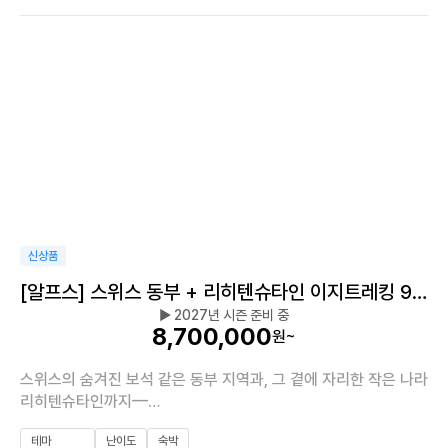
이지트레킹
신상품
[알프스] 스위스 동부 + 리히텐슈타인 이지트레킹 9
▶ 2027년 시즌 준비 중
일
8,700,000
원~
스위스의 숨겨진 보석 같은 동부 지역과, 그 곁에 자리한 작은 나라
리히텐슈타인까지—
혜초와 함께 두 번째 스위스 여행을 떠나보세요.
테마
난이도
숙박