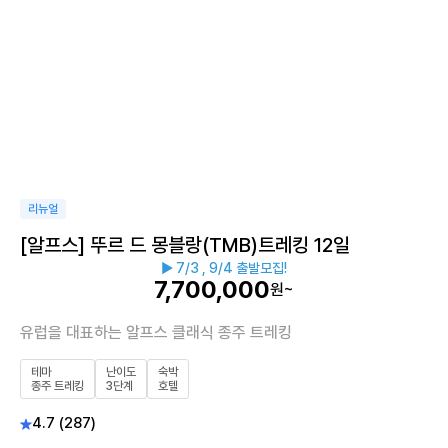
리뉴얼
[알프스] 뚜르 드 몽블랑(TMB)트레킹 12일
▶ 7/3 , 9/4 출발모집!
7,700,000
원~
유럽을 대표하는 알프스 클래식 종주 트레킹
테마
난이도
숙박
종주 트레킹
3단계
호텔
4.7 (287)