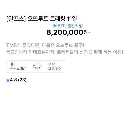
[알프스] 오뜨루트 트레킹 11일
▶ 8/12 출발확정!
8,200,000
원~
TMB가 좋았다면, 다음은 오뜨루트 종주!
몽블랑부터 마테호른까지, 트레커들의 심장을 뛰게 하는 여정!
테마
난이도
숙박
종주 트레킹
4단계
호텔/산장
4.8 (23)
이지트레킹