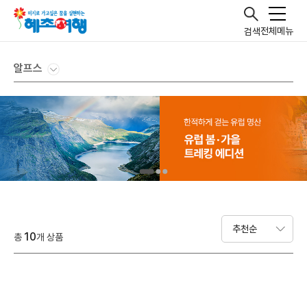
전체메뉴
검색
알프스
10
총
개 상품
이지트레킹