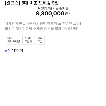
[알프스] 3대 미봉 트레킹 9일
▶ 2027년 시즌 준비 중
9,300,000
원~
대자연이 만들어낸 장엄함에 혜초의 노하우 한 스푼!
최초로 3대 미봉을 소개한 혜초와 함께 떠나보세요
테마
난이도
숙박
이지 트레킹
2단계
호텔
4.7 (294)