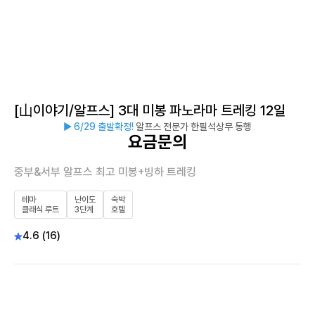
[山이야기/알프스] 3대 미봉 파노라마 트레킹 12일
▶ 6/29 출발확정!
알프스 전문가 한필석상무 동행
요금문의
중부&서부 알프스 최고 미봉+빙하 트레킹
테마
난이도
숙박
클래식 루트
3단계
호텔
4.6 (16)