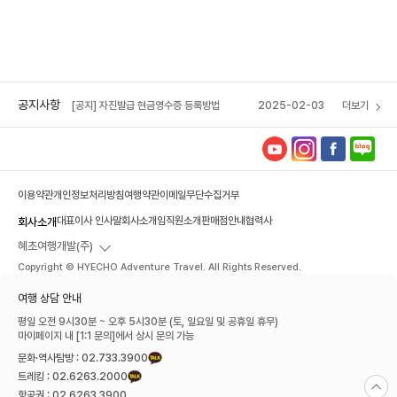
[공지] 자진발급 현금영수증 등록방법
2025-02-03
[혜초 VIP 멤버십] 포인트 소멸 예정 안내
2026-04-14
[공지] 혜초여행사 석채언 대표이사, 서울관광대
2025-12-16
상 수상
[공지] 자진발급 현금영수증 등록방법
2025-02-03
공지사항
더보기
[혜초 VIP 멤버십] 포인트 소멸 예정 안내
2026-04-14
이용약관
개인정보처리방침
여행약관
이메일무단수집거부
대표이사 인사말
회사소개
임직원소개
판매점안내
협력사
회사소개
혜초여행개발(주)
Copyright © HYECHO Adventure Travel. All Rights Reserved.
여행 상담 안내
평일 오전 9시30분 ~ 오후 5시30분 (토, 일요일 및 공휴일 휴무)
마이페이지 내 [1:1 문의]에서 상시 문의 가능
문화·역사탐방 : 02.733.3900
트레킹 : 02.6263.2000
항공권 : 02.6263.3900