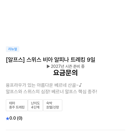
리뉴얼
[알프스] 스위스 비아 알피나 트레킹 9일
▶ 2027년 시즌 준비 중
요금문의
융프라우가 있는 아름다운 베르네 산골~♪
알프스와 스위스의 심장! 베르너 알프스 핵심 종주!
테마
난이도
숙박
종주 트레킹
4단계
호텔/산장
0.0 (0)