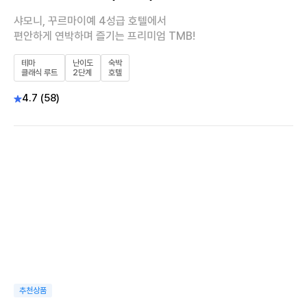
샤모니, 꾸르마이예 4성급 호텔에서
편안하게 연박하며 즐기는 프리미엄 TMB!
테마
난이도
숙박
클래식 루트
2단계
호텔
4.7 (58)
우수여행상품
추천상품