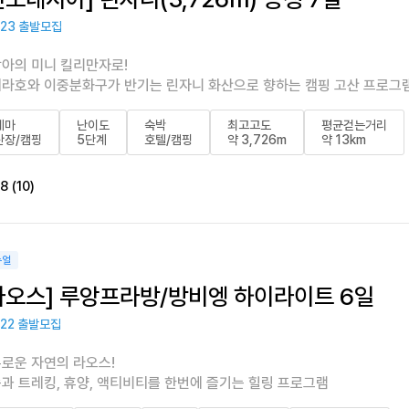
/23 출발모집
아의 미니 킬리만자로!
라호와 이중분화구가 반기는 린자니 화산으로 향하는 캠핑 고산 프로그
테마
난이도
숙박
최고고도
평균걷는거리
산장/캠핑
5단계
호텔/캠핑
약 3,726m
약 13km
8 (10)
뉴얼
라오스] 루앙프라방/방비엥 하이라이트 6일
/22 출발모집
로운 자연의 라오스!
과 트레킹, 휴양, 액티비티를 한번에 즐기는 힐링 프로그램