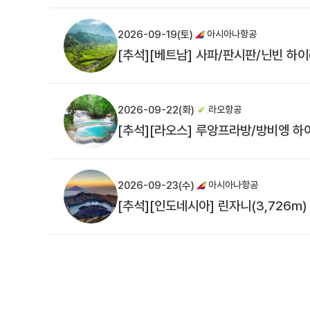
2026-09-19(토)
아시아나항공
[추석][베트남] 사파/판시판/닌빈 하
2026-09-22(화)
라오항공
[추석][라오스] 루앙프라방/방비엥 하
2026-09-23(수)
아시아나항공
[추석][인도네시아] 린자니(3,726m