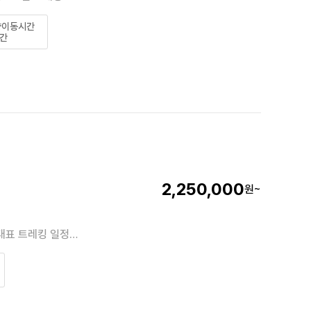
량이동시간
간
2,250,000
원~
대표 트레킹 일정