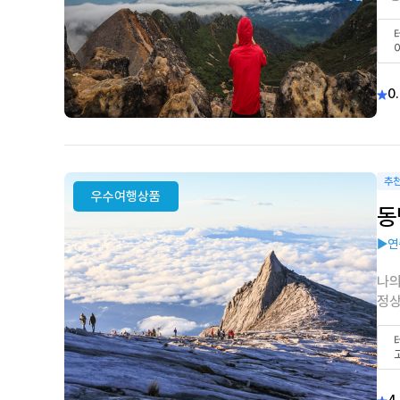
0.
추
우수여행상품
동
▶연
나의
정상