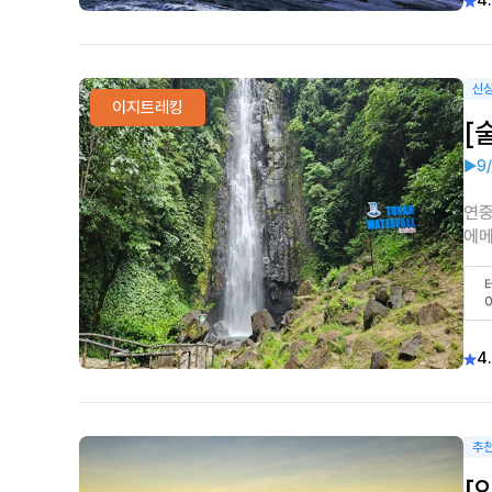
4
신
이지트레킹
[
▶9
연중
에메
4.
추
[