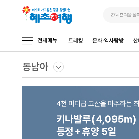
전체메뉴
트레킹
문화·역사탐방
산
동남아