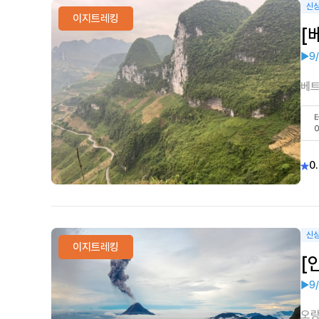
신
이지트레킹
[
▶9/
베트
0.
신
이지트레킹
[
▶9
오랑