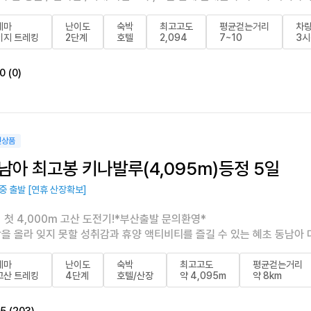
테마
난이도
숙박
최고고도
평균걷는거리
차
이지 트레킹
2단계
호텔
2,094
7~10
3시
0 (0)
천상품
남아 최고봉 키나발루(4,095m)등정 5일
중 출발 [연휴 산장확보]
 첫 4,000m 고산 도전기!*부산출발 문의환영*
을 올라 잊지 못할 성취감과 휴양 액티비티를 즐길 수 있는 혜초 동남아 
테마
난이도
숙박
최고고도
평균걷는거리
고산 트레킹
4단계
호텔/산장
약 4,095m
약 8km