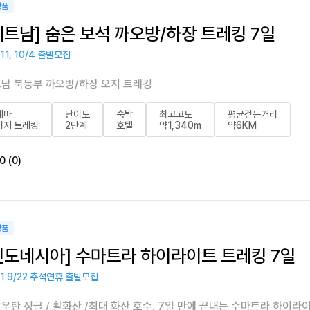
상품
베트남] 숨은 보석 까오방/하장 트레킹 7일
11, 10/4 출발모집
남 북동부 까오방/하장 오지 트레킹
테마
난이도
숙박
최고고도
평균걷는거리
이지 트레킹
2단계
호텔
약1,340m
약6KM
0 (0)
상품
인도네시아] 수마트라 하이라이트 트레킹 7일
/1 9/22 추석연휴 출발모집
우탄 정글 / 활화산 /최대 화산 호수, 7일 만에 끝내는 수마트라 하이라