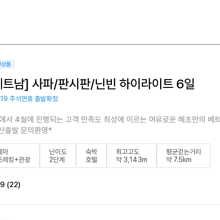
천상품
베트남] 사파/판시판/닌빈 하이라이트 6일
/19 추석연휴 출발확정
에서 4월에 진행되는 고객 만족도 최상에 이르는 여유로운 혜초만의 베
산출발 문의환영*
테마
난이도
숙박
최고고도
평균걷는거리
트레킹+관광
2단계
호텔
약 3,143m
약 7.5km
9 (22)