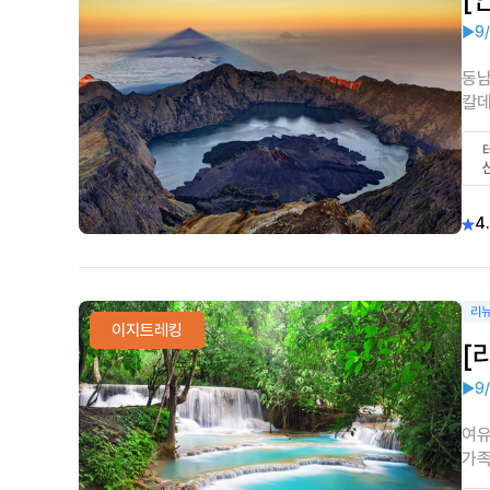
▶9
동남
칼데
4.
리
이지트레킹
[
▶9
여유
가족