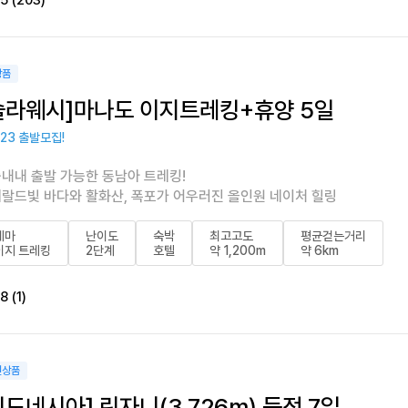
.5 (203)
상품
술라웨시]마나도 이지트레킹+휴양 5일
/23 출발모집!
내내 출발 가능한 동남아 트레킹!
랄드빛 바다와 활화산, 폭포가 어우러진
올인원 네이처 힐링
테마
난이도
숙박
최고고도
평균걷는거리
이지 트레킹
2단계
호텔
약 1,200m
약 6km
8 (1)
천상품
인도네시아] 린자니(3,726m) 등정 7일