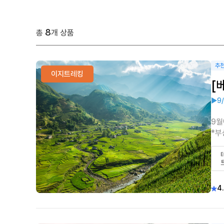
8
총
개 상품
추
이지트레킹
[
▶9
9월
*부
4.