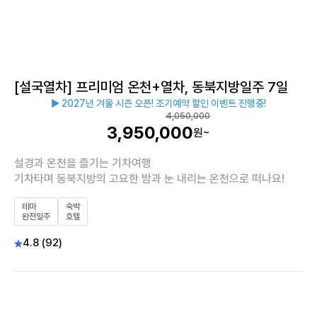
[설국열차] 프리미엄 온천+열차, 동북지방일주 7일
▶ 2027년 겨울 시즌 오픈! 조기예약 할인 이벤트 진행중!
4,050,000
3,950,000
원~
설경과 온천을 즐기는 기차여행
기차타며 동북지방의 고요한 밤과 눈 내리는 온천으로 떠나요!
테마
숙박
완전일주
호텔
4.8 (92)