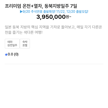
프리미엄 온천+열차, 동북지방일주 7일
▶9/20 추석연휴 출발확정! 11/22, 12/20 출발모집!
3,950,000
원~
일본 동북 지방의 핵심 지역을 기차로 돌아보고, 매일 각기 다른온
천을 즐기는 색다른 여행!
테마
숙박
완전일주
호텔
0.0 (0)