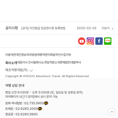
[공지] 자진발급 현금영수증 등록방법
2025-02-03
[혜초 VIP 멤버십] 포인트 소멸 예정 안내
2026-04-14
[공지] 혜초여행사 석채언 대표이사, 서울관광대
2025-12-16
상 수상
공지사항
[공지] 자진발급 현금영수증 등록방법
2025-02-03
더보기
[혜초 VIP 멤버십] 포인트 소멸 예정 안내
2026-04-14
이용약관
개인정보처리방침
여행약관
이메일무단수집거부
대표이사 인사말
회사소개
임직원소개
판매점안내
협력사
회사소개
혜초여행개발(주)
Copyright © HYECHO Adventure Travel. All Rights Reserved.
여행 상담 안내
평일 오전 9시30분 ~ 오후 5시30분 (토, 일요일 및 공휴일 휴무)
마이페이지 내 [1:1 문의]에서 상시 문의 가능
문화·역사탐방 : 02.733.3900
트레킹 : 02.6263.2000
항공권 : 02.6263.3900