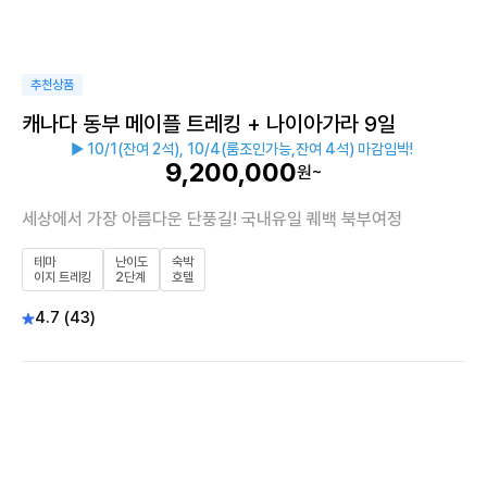
추천상품
캐나다 동부 메이플 트레킹 + 나이아가라 9일
▶ 10/1(잔여 2석), 10/4(룸조인가능,잔여 4석) 마감임박!
9,200,000
원~
세상에서 가장 아름다운 단풍길! 국내유일 퀘백 북부여정
테마
난이도
숙박
이지 트레킹
2단계
호텔
4.7 (43)