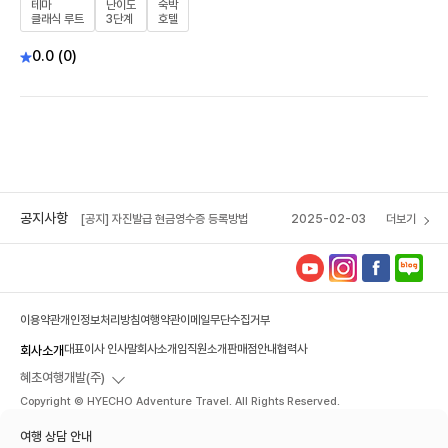
테마
난이도
숙박
클래식 루트
3단계
호텔
0.0 (0)
[공지] 자진발급 현금영수증 등록방법
2025-02-03
[혜초 VIP 멤버십] 포인트 소멸 예정 안내
2026-04-14
[공지] 혜초여행사 석채언 대표이사, 서울관광대
2025-12-16
상 수상
공지사항
[공지] 자진발급 현금영수증 등록방법
2025-02-03
더보기
[혜초 VIP 멤버십] 포인트 소멸 예정 안내
2026-04-14
이용약관
개인정보처리방침
여행약관
이메일무단수집거부
대표이사 인사말
회사소개
임직원소개
판매점안내
협력사
회사소개
혜초여행개발(주)
Copyright © HYECHO Adventure Travel. All Rights Reserved.
여행 상담 안내