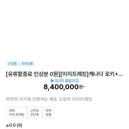
이지트레킹
신상품
추천상품
[유류할증료 인상분 0원][이지트레킹]캐나다 로키+옐
▶ 9/26 출발모집
로나이프 오로라 9일
8,400,000
원~
최적의 시기에 진행하는 혜초 오로라 이지트레킹
테마
난이도
숙박
이지 트레킹
2단계
호텔
0.0 (0)