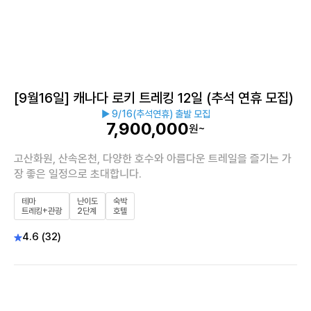
[9월16일] 캐나다 로키 트레킹 12일 (추석 연휴 모집)
▶ 9/16(추석연휴) 출발 모집
7,900,000
원~
고산화원, 산속온천, 다양한 호수와 아름다운 트레일을 즐기는 가
장 좋은 일정으로 초대합니다.
테마
난이도
숙박
트레킹+관광
2단계
호텔
4.6 (32)