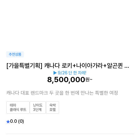
추천상품
[가을특별기획] 캐나다 로키+나이아가라+알곤퀸 트
▶ 9/26 단 한 차례!
레킹 10일
8,500,000
원~
캐나다 대표 랜드마크 두 곳을 한 번에 만나는 특별한 여정
테마
난이도
숙박
클래식 루트
3단계
호텔
0.0 (0)