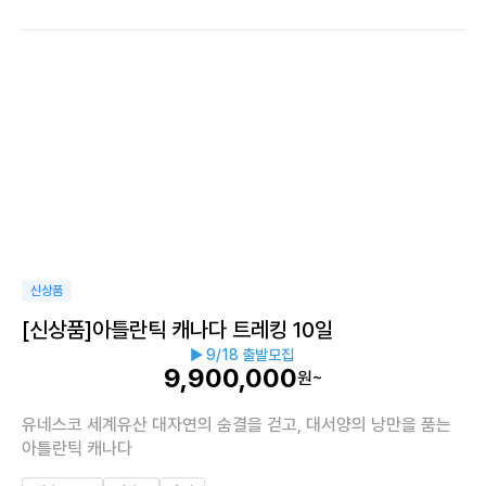
신상품
[신상품]아틀란틱 캐나다 트레킹 10일
▶ 9/18 출발모집
9,900,000
원~
유네스코 세계유산 대자연의 숨결을 걷고, 대서양의 낭만을 품는
아틀란틱 캐나다