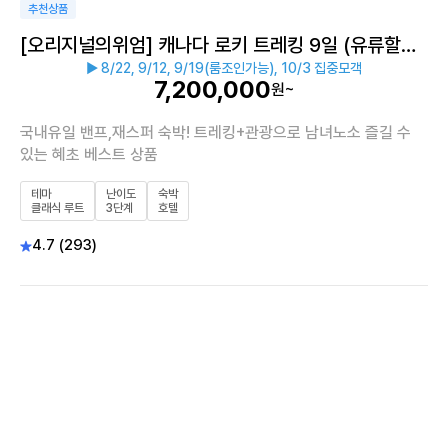
추천상품
[오리지널의위엄] 캐나다 로키 트레킹 9일 (유류할증
▶ 8/22, 9/12, 9/19(룸조인가능), 10/3 집중모객
료 인상분 0원)
7,200,000
원~
국내유일 밴프,재스퍼 숙박! 트레킹+관광으로 남녀노소 즐길 수
있는 혜초 베스트 상품
테마
난이도
숙박
클래식 루트
3단계
호텔
4.7 (293)
이지트레킹