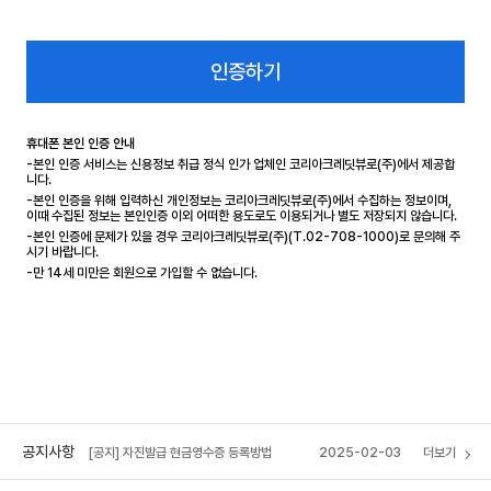
인증하기
휴대폰 본인 인증 안내
-본인 인증 서비스는 신용정보 취급 정식 인가 업체인 코리아크레딧뷰로(주)에서 제공합
니다.
-본인 인증을 위해 입력하신 개인정보는 코리아크레딧뷰로(주)에서 수집하는 정보이며,
이때 수집된 정보는 본인인증 이외 어떠한 용도로도 이용되거나 별도 저장되지 않습니다.
-본인 인증에 문제가 있을 경우 코리아크레딧뷰로(주)(T.02-708-1000)로 문의해 주
시기 바랍니다.
-만 14세 미만은 회원으로 가입할 수 없습니다.
[공지] 자진발급 현금영수증 등록방법
2025-02-03
[혜초 VIP 멤버십] 포인트 소멸 예정 안내
2026-04-14
[공지] 혜초여행사 석채언 대표이사, 서울관광대
2025-12-16
상 수상
공지사항
[공지] 자진발급 현금영수증 등록방법
2025-02-03
더보기
[혜초 VIP 멤버십] 포인트 소멸 예정 안내
2026-04-14