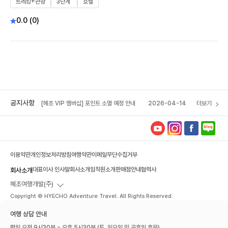
트레킹+관광
3단계
호텔
0.0 (0)
[공지] 자진발급 현금영수증 등록방법
2025-02-03
[혜초 VIP 멤버십] 포인트 소멸 예정 안내
2026-04-14
[공지] 혜초여행사 석채언 대표이사, 서울관광대
2025-12-16
상 수상
[공지] 자진발급 현금영수증 등록방법
2025-02-03
공지사항
[혜초 VIP 멤버십] 포인트 소멸 예정 안내
2026-04-14
더보기
이용약관
개인정보처리방침
여행약관
이메일무단수집거부
대표이사 인사말
회사소개
임직원소개
판매점안내
협력사
회사소개
혜초여행개발(주)
Copyright © HYECHO Adventure Travel. All Rights Reserved.
여행 상담 안내
평일 오전 9시30분 ~ 오후 5시30분 (토, 일요일 및 공휴일 휴무)