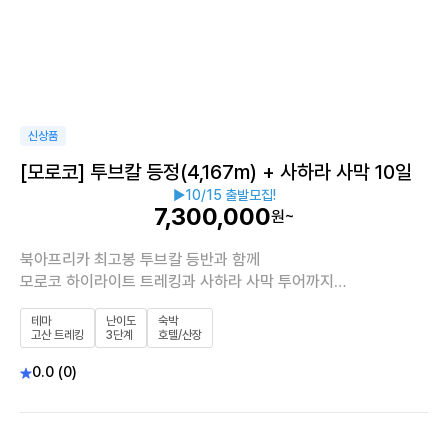
신상품
[모로코] 투브칼 등정(4,167m) + 사하라 사막 10일
▶10/15 출발모집!
7,300,000
원~
북아프리카 최고봉 투브칼 등반과 함께
모로코 하이라이트 트레킹과 사하라 사막 투어까지
경험하는 모험적 여정
테마
난이도
숙박
고산 트레킹
3단계
호텔/산장
0.0 (0)