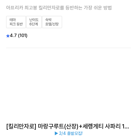
아프리카 최고봉 킬리만자로를 등반하는 가장 쉬운 방법
테마
난이도
숙박
피크 등반
6단계
호텔/산장
4.7 (101)
[킬리만자로] 마랑구루트(산장)+세렝게티 사파리 11
▶ 2/4 출발모집!
일