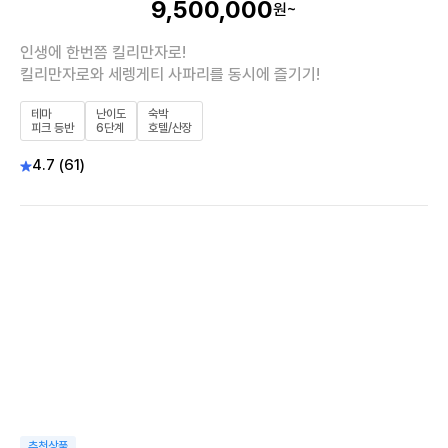
9,500,000
원~
인생에 한번쯤 킬리만자로!
킬리만자로와 세렝게티 사파리를 동시에 즐기기!
테마
난이도
숙박
피크 등반
6단계
호텔/산장
4.7 (61)
추천상품