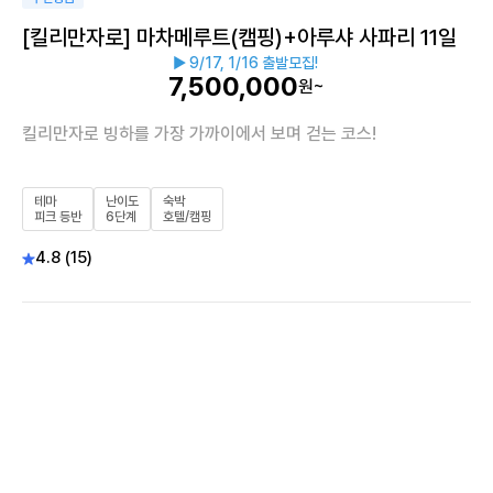
[킬리만자로] 마차메루트(캠핑)+아루샤 사파리 11일
▶ 9/17, 1/16 출발모집!
7,500,000
원~
킬리만자로 빙하를 가장 가까이에서 보며 걷는 코스!
테마
난이도
숙박
피크 등반
6단계
호텔/캠핑
4.8 (15)