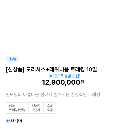
신상품
[신상품] 모리셔스+레위니옹 트레킹 10일
▶10/15 출발 모집!
12,900,000
원~
인도양의 아름다운 섬에서 펼쳐지는 환상적인 트레킹
테마
난이도
숙박
트레킹+관광
2단계
호텔
0.0 (0)