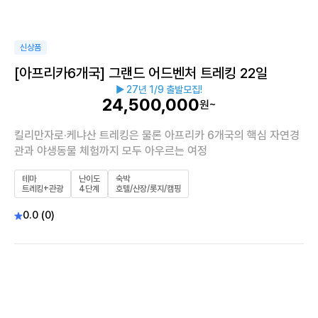
신상품
[아프리카6개국] 그랜드 어드벤처 트레킹 22일
▶ 27년 1/9 출발모집!
24,500,000
원~
킬리만자로·케냐산 트레킹은 물론 아프리카 6개국의 핵심 자연경
관과 야생동물 체험까지 모두 아우르는 여정
테마
난이도
숙박
트레킹+관광
4단계
호텔/산장/롯지/캠핑
0.0 (0)